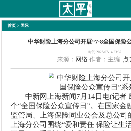
太平导报
舆情
要闻
热文
国内
国际
教育
法治
经济
专题
主
首页
> 国际
中华财险上海分公司开展“7·8全国保险
时间:2025-07-14 23:37
来源：
网络
作者：主编
点
中新网上海新闻7月14日电(记者 康玉
个“全国保险公众宣传日”。在国家金
监管局、上海保险同业公会及总公司
上海分公司围绕“爱和责任 保险让生