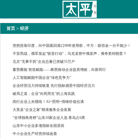
太平导报
舆情
要闻
热文
国内
国际
教育
法治
经济
专题
主
首页
> 经济
突然投靠印度，向中国索回港口99年使用权，中方：赔偿金一分不能少！
不宣而战，俄军发起“斩首行动”，马克龙替中俄发声，俄夸奖特朗普？
北京“无事不扰”企业总量已突破55万户
蓄势聚能 智造赋能——桥西推动企业提质增效，向新而行
人工智能赋能中国企业“绿色竞争力”
企业经营活力持续恢复 先行指标感受中国经济活力
破局之道，企业“向死而生”的上海实践
闵行企业上央视啦！AI+照明=情绪价值拉满
大英县“企业之家”精准服务企业发展
“全球独角兽榜”山东10家企业入选 青岛占6席
山东中小企业多项指标全国居前
中小企业生产经营持续改善