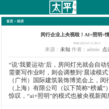
太平导报
舆情
要闻
热文
国内
国际
教育
法治
经济
专题
主
首页
> 经济
闵行企业上央视啦！AI+照明=
时间:2025-07-21 09:11
来源：
未知
作者：admin
点
“说‘我要运动’后，房间灯光就会自
需要写作业时，则会调整到‘晨读模式’
（广州）国际建筑装饰博览会上，闵
（上海）有限公司（以下简称“榜威”
惊叹，“ai+照明”的模式也被央视新