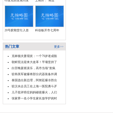
印度尼西亚成功发
上期所：“期货
20号胶期货引入首
科创板开市七周年
热门文章
更多>>
克林顿夫妻现状：一个79岁老成骷
朝鲜宪法迎来大改革！平壤坚持了
白宫晚宴摇滚乐，高市当场“发疯
驻韩美军被爆将部分武器装备外调
泰国选出新总理，阿努廷爆冷胜出
驻汉央企员工在上海一医院勇斗歹
儿子批评癌症妈妈碰瓷爆火，人们
张家界一名小学生家长放学护岗时