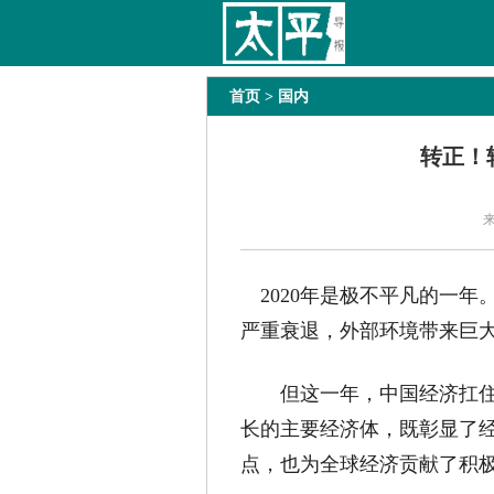
太平导报
舆情
要闻
热文
国内
国际
首页
> 国内
转正！
2020年是极不平凡的一年
严重衰退，外部环境带来巨
但这一年，中国经济扛住了
长的主要经济体，既彰显了
点，也为全球经济贡献了积