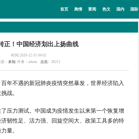
教育
法治
经济
专题
主持人
首页
舆情
要闻
热文
国内
国际
转正！中国经济划出上扬曲线
时间:2020-12-31 04:02
来源：
未知
作者：admin
点击:
28211
。百年不遇的新冠肺炎疫情突然暴发，世界经济陷入
大挑战。
压力测试。中国成为疫情发生以来第一个恢复增
经济韧性足、活力强、回旋空间大、政策工具多的特
极力量。