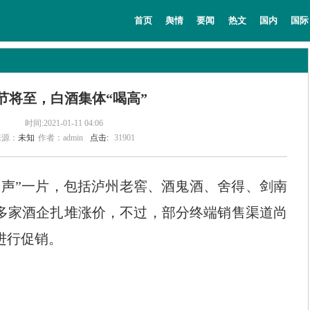
教育
法治
经济
专题
主持人
首页
舆情
要闻
热文
国内
国际
节将至，白酒集体“喝高”
时间:2021-01-11 04:06
来源：
未知
作者：admin
点击:
31901
声”一片，包括泸州老窖、酒鬼酒、舍得、剑南
多家酒企扎堆涨价，不过，部分终端销售渠道尚
进行促销。