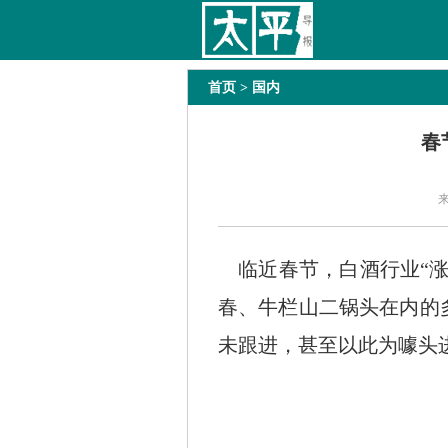
太平导报
舆情
要闻
热文
国内
国际
首页
> 国内
春
临近春节，白酒行业“涨
春、牛栏山二锅头在内的
未跟进，甚至以此为噱头