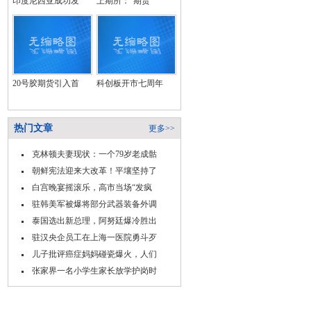
印度尼西亚成功发
上期所：“期货
20号胶期货引入首
科创板开市七周年
热门文章
更多>>
克林顿夫妻现状：一个79岁老成骷
朝鲜宪法迎来大改革！平壤坚持了
白宫晚宴摇滚乐，高市当场“发疯
驻韩美军被爆将部分武器装备外调
泰国选出新总理，阿努廷爆冷胜出
驻汉央企员工在上海一医院勇斗歹
儿子批评癌症妈妈碰瓷爆火，人们
张家界一名小学生家长放学护岗时