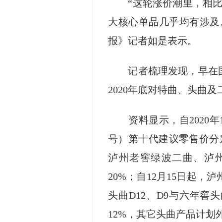
“这轮涨价潮里，相比于
大核心单品几乎均有涉及
报》记者如是表示。
记者梳理发现，早在国窖
2020年底对特曲、头曲
资料显示，自2020年1
号）第十代建议零售价分别调
泸州老窖绿波二曲、泸
20%；自12月15日起
头曲D12、D9与六年
12%，其它头曲产品计划