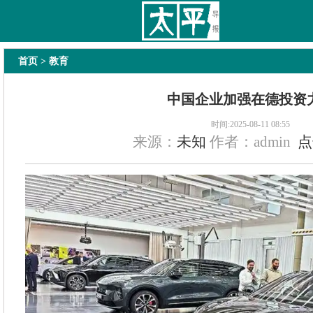
太平导报
舆情
要闻
热文
国内
国际
教育
法治
经济
专题
主
首页
> 教育
中国企业加强在德投资
时间:2025-08-11 08:55
来源：
未知
作者：admin
点