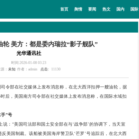
教育
法治
经济
专题
主持人
首页
舆情
要闻
热文
国内
国际
轮 美方：都是委内瑞拉“影子舰队”
光华通讯社
时间:2026-01-08 03:23
来源：
未知
作者：admin
点击:
11130
欧洲司令部在社交媒体上发布消息称，在北大西洋扣押一艘油轮，据
小时后，美国南方司令部在社交媒体上发布消息称，在国际水域扣
水手”号
说：“美国司法部和国土安全部在与‘战争部’的协调下，当天宣
其违反美国制裁。该船被美国海岸警卫队‘芒罗’号追踪后，在北大西