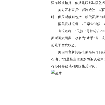
洋海域被扣押，依据是联邦法院签发
美方匿名官员告诉路透社，试图扣
时，俄罗斯舰艇包括一艘俄罗斯潜
据美联社报道，7日早些时候，该
有报道称，“贝拉1”号油轮在20
罗斯国旗图案，改名为“水手”号。
前处于空载状态。
美国白宫新闻秘书莱维特7日在记
石油，“因悬挂虚假国旗而被认定为
有必要将被带到美国接受审判。