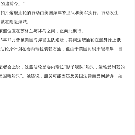
的逮捕令。”
押这艘油轮的行动由美国海岸警卫队和美军执行。行动发生
艇就在附近海域。
船位置在苏格兰与冰岛之间，正向北航行。
25年12月曾被美国海岸警卫队追赶，其间这艘油轮在船身涂上俄
该油轮原计划在委内瑞拉装载石油，但由于美国封锁未能靠岸，目
者会上说，这艘油轮是委内瑞拉“影子舰队”船只，运输受制裁的
无国籍船只”。她还说，船员可能因违反美国法律而受到起诉，如