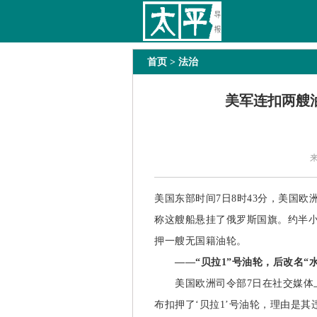
太平导报
舆情
要闻
热文
国内
国际
首页
> 法治
美军连扣两艘油
美国东部时间7日8时43分，美国
称这艘船悬挂了俄罗斯国旗。约半
押一艘无国籍油轮。
——“贝拉1”号油轮，后改名“
美国欧洲司令部7日在社交媒体上
布扣押了‘贝拉1’号油轮，理由是