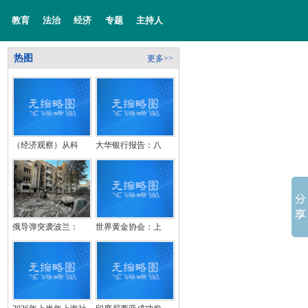
教育
法治
经济
专题
主持人
热图
更多>>
（经济观察）从科
大华银行报告：八
俄导弹突袭波兰：
世界黄金协会：上