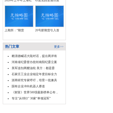
2026年上半年上海社
印度尼西亚成功发
上期所：“期货
20号胶期货引入首
热门文章
更多>>
赖清德喊话大陆对话，提出两岸有
河南省纪委督办批转南阳纪委立案
美军连扣两艘油轮 美方：都是委
石家庄工业企业锚定年度目标全力
浙商研究专家呼吁，培育一批兼具
国有企业冲向机器人赛道
《财富》世界500强最新榜单公布，
专注“从0到1” 30家“单项冠军”