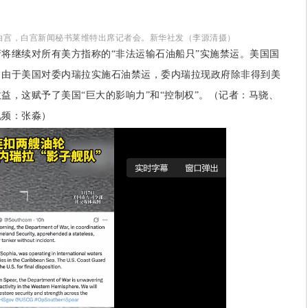
顿白宫，白宫新闻秘书莱维特出席记者会。新华社发（李源清摄）
继续对所有美方指称的“非法运输石油船只”实施禁运。美国国
，由于美国对委内瑞拉实施石油禁运，委内瑞拉现政府除非得到美
益，这赋予了美国“巨大的影响力”和“控制权”。（记者：马骁、
视频：张淼）