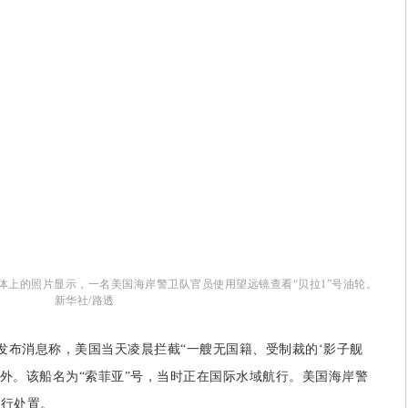
体上的照片显示，一名美国海岸警卫队官员使用望远镜查看“贝拉1”号油轮。
新华社/路透
布消息称，美国当天凌晨拦截“一艘无国籍、受制裁的‘影子舰
意外。该船名为“索菲亚”号，当时正在国际水域航行。美国海岸警
进行处置。