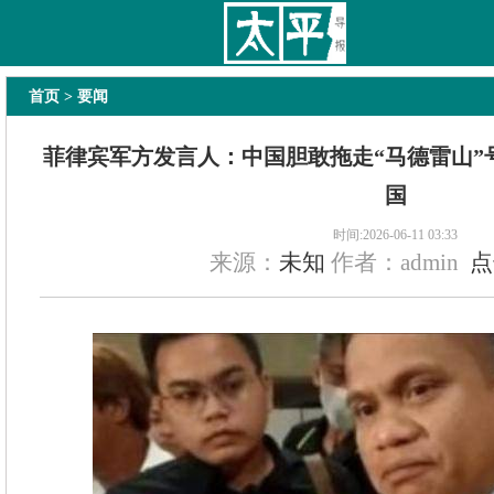
太平导报
舆情
要闻
热文
国内
国际
教育
法治
经济
专题
主
首页
> 要闻
菲律宾军方发言人：中国胆敢拖走“马德雷山”
国
时间:2026-06-11 03:33
来源：
未知
作者：admin
点